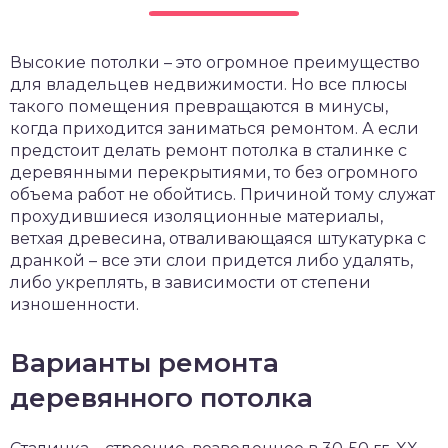
чет крыши и кровли
П
Высокие потолки – это огромное преимущество
онт и уход
для владельцев недвижимости. Но все плюсы
катурка
такого помещения превращаются в минусы,
когда приходится заниматься ремонтом. А если
предстоит делать ремонт потолка в сталинке с
деревянными перекрытиями, то без огромного
объема работ не обойтись. Причиной тому служат
прохудившиеся изоляционные материалы,
ветхая древесина, отваливающаяся штукатурка с
дранкой – все эти слои придется либо удалять,
либо укреплять, в зависимости от степени
изношенности.
Варианты ремонта
деревянного потолка