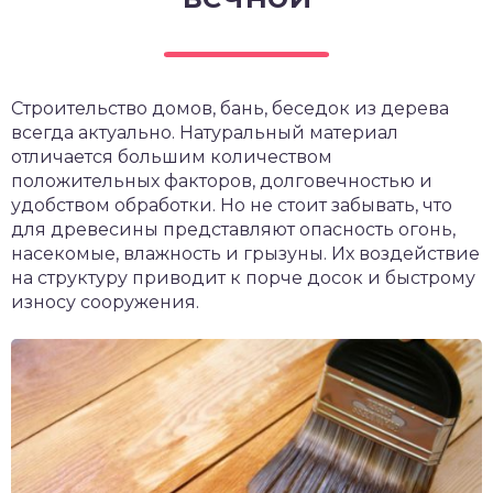
чет крыши и кровли
П
онт и уход
катурка
Строительство домов, бань, беседок из дерева
всегда актуально. Натуральный материал
отличается большим количеством
положительных факторов, долговечностью и
удобством обработки. Но не стоит забывать, что
для древесины представляют опасность огонь,
насекомые, влажность и грызуны. Их воздействие
на структуру приводит к порче досок и быстрому
износу сооружения.