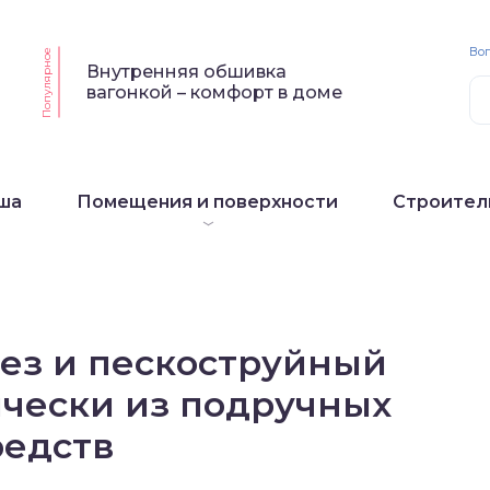
Воп
Популярное
Внутренняя обшивка
вагонкой – комфорт в доме
ша
Помещения и поверхности
Строител
ез и пескоструйный
ически из подручных
редств