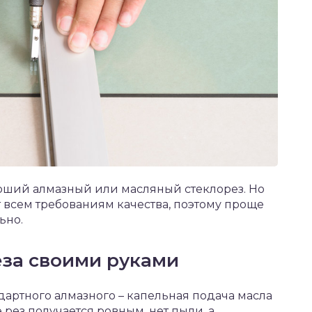
оший алмазный или масляный стеклорез. Но
т всем требованиям качества, поэтому проще
ьно.
еза своими руками
дартного алмазного – капельная подача масла
 рез получается ровным, нет пыли, а