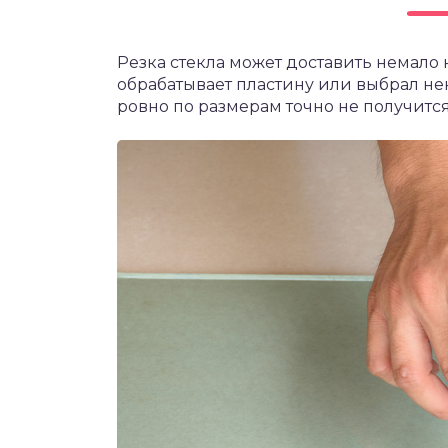
чет крыши и кровли
П
Резка стекла может доставить немало
онт и уход
обрабатывает пластину или выбрал не
катурка
ровно по размерам точно не получится