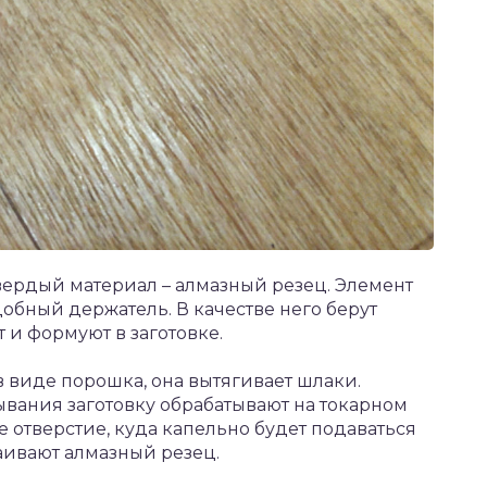
вердый материал – алмазный резец. Элемент
обный держатель. В качестве него берут
 и формуют в заготовке.
в виде порошка, она вытягивает шлаки.
ывания заготовку обрабатывают на токарном
е отверстие, куда капельно будет подаваться
аивают алмазный резец.