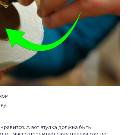
хом;
ку;
нравится. А вот втулка должна быть
йдет, масло пропитает саму целлюлозу, по