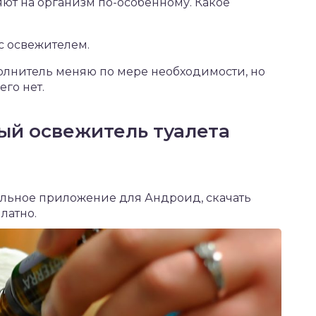
ют на организм по-особенному. Какое
с освежителем.
аполнитель меняю по мере необходимости, но
его нет.
ый освежитель туалета
ильное приложение для Андроид,
скачать
латно.