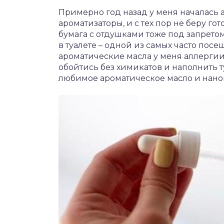
чет крыши и кровли
Примерно год назад у меня началась
П
ароматизаторы, и с тех пор не беру го
онт и уход
бумага с отдушками тоже под запретом
в туалете – одной из самых часто посе
катурка
ароматические масла у меня аллергии 
обойтись без химикатов и наполнить
любимое ароматическое масло и нанош