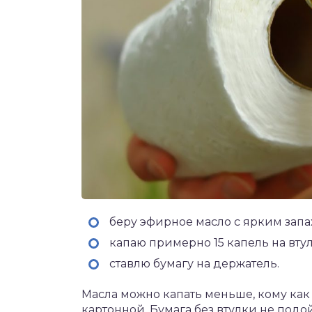
беру эфирное масло с ярким запа
капаю примерно 15 капель на втул
ставлю бумагу на держатель.
Масла можно капать меньше, кому как 
картонной. Бумага без втулки не подо