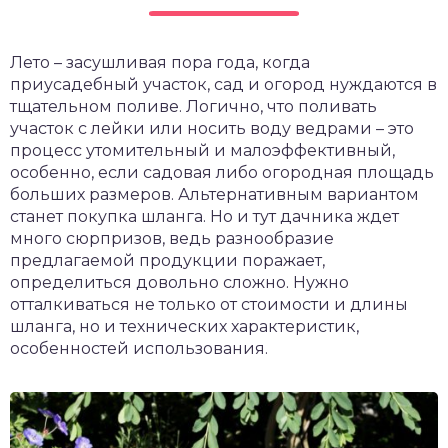
чет крыши и кровли
П
Лето – засушливая пора года, когда
онт и уход
приусадебный участок, сад и огород нуждаются в
катурка
тщательном поливе. Логично, что поливать
участок с лейки или носить воду ведрами – это
процесс утомительный и малоэффективный,
особенно, если садовая либо огородная площадь
больших размеров. Альтернативным вариантом
станет покупка шланга. Но и тут дачника ждет
много сюрпризов, ведь разнообразие
предлагаемой продукции поражает,
определиться довольно сложно. Нужно
отталкиваться не только от стоимости и длины
шланга, но и технических характеристик,
особенностей использования.