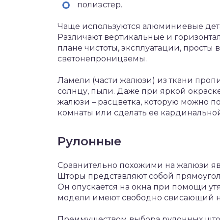
полиэстер.
Чаще используются алюминиевые детал
Различают вертикальные и горизонта
плане чистоты, эксплуатации, просты 
светонепроницаемы.
Ламели (части жалюзи) из ткани пропи
солнцу, пыли. Даже при яркой окраск
жалюзи – расцветка, которую можно п
комнаты или сделать ее кардинальной
Рулонные
Сравнительно похожими на жалюзи яв
Шторы представляют собой прямоугол
Он опускается на окна при помощи ут
модели имеют свободно свисающий ни
Преимуществом выбора рулонных штор