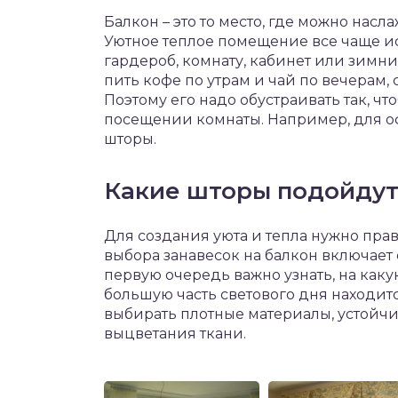
чет крыши и кровли
Балкон – это то место, где можно нас
П
Уютное теплое помещение все чаще ис
онт и уход
гардероб, комнату, кабинет или зимний
пить кофе по утрам и чай по вечерам,
катурка
Поэтому его надо обустраивать так, ч
посещении комнаты. Например, для 
шторы.
Какие шторы подойдут
Для создания уюта и тепла нужно пра
выбора занавесок на балкон включает
первую очередь важно узнать, на каку
большую часть светового дня находитс
выбирать плотные материалы, устойчи
выцветания ткани.