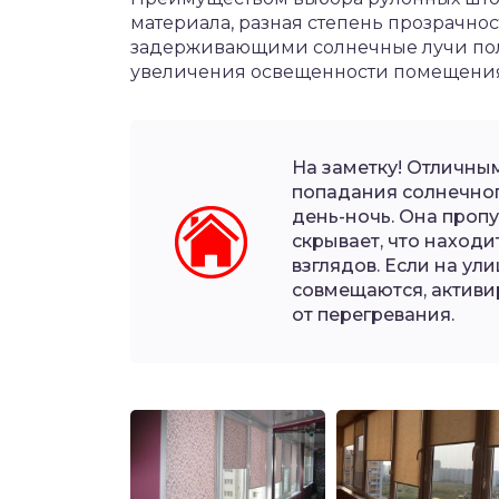
материала, разная степень прозрачнос
задерживающими солнечные лучи пол
увеличения освещенности помещения
На заметку! Отличны
попадания солнечног
день-ночь. Она пропу
скрывает, что наход
взглядов. Если на ул
совмещаются, активи
от перегревания.