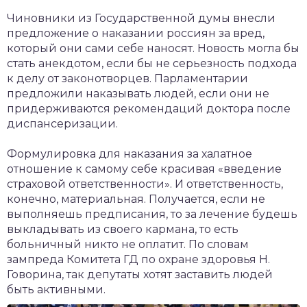
чет крыши и кровли
Чиновники из Государственной думы внесли
П
предложение о наказании россиян за вред,
онт и уход
который они сами себе наносят. Новость могла бы
стать анекдотом, если бы не серьезность подхода
катурка
к делу от законотворцев. Парламентарии
предложили наказывать людей, если они не
придерживаются рекомендаций доктора после
диспансеризации.
Формулировка для наказания за халатное
отношение к самому себе красивая «введение
страховой ответственности». И ответственность,
конечно, материальная. Получается, если не
выполняешь предписания, то за лечение будешь
выкладывать из своего кармана, то есть
больничный никто не оплатит. По словам
зампреда Комитета ГД по охране здоровья Н.
Говорина, так депутаты хотят заставить людей
быть активными.