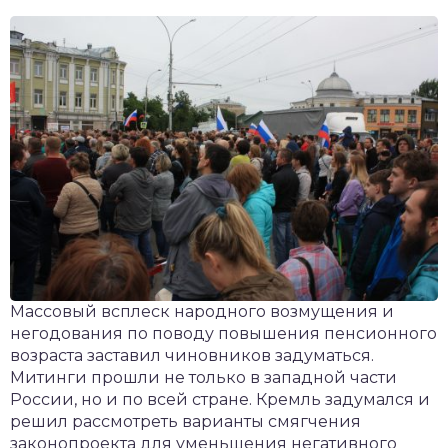
чет крыши и кровли
П
онт и уход
катурка
Массовый всплеск народного возмущения и
негодования по поводу повышения пенсионного
возраста заставил чиновников задуматься.
Митинги прошли не только в западной части
России, но и по всей стране. Кремль задумался и
решил рассмотреть варианты смягчения
законопроекта для уменьшения негативного