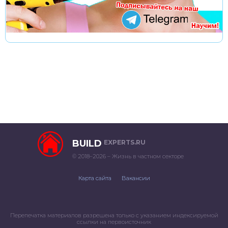
BUILD
EXPERTS.RU
© 2018–2026 – Жизнь в частном секторе
Карта сайта
Вакансии
Перепечатка материалов разрешена только с указанием индексируемой
ссылки на первоисточник