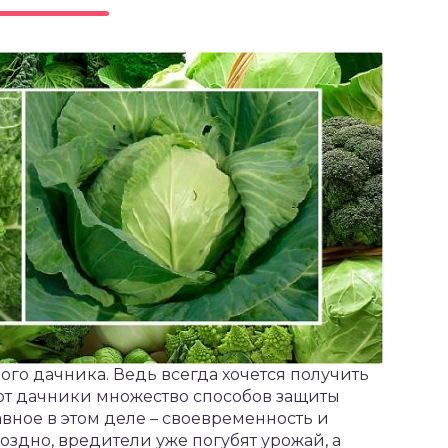
ого дачника. Ведь всегда хочется получить
т дачники множество способов защиты
авное в этом деле – своевременность и
оздно, вредители уже погубят урожай, а