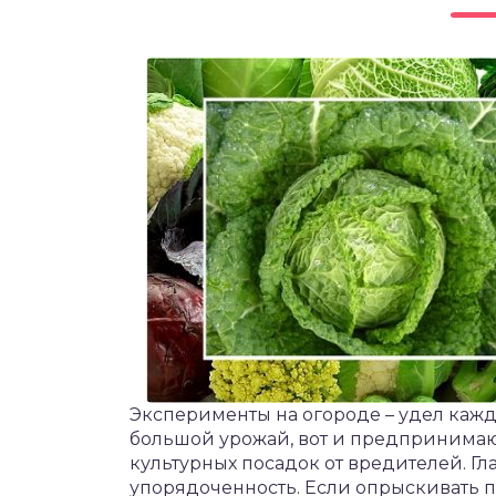
чет крыши и кровли
П
онт и уход
катурка
Эксперименты на огороде – удел кажд
большой урожай, вот и предпринимаю
культурных посадок от вредителей. Гл
упорядоченность. Если опрыскивать п