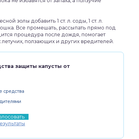
пока не избавятся от запаха, а ползучие
ной золы добавить 1 ст. л. соды, 1 ст. л.
орошка. Все промешать, рассыпать прямо под
ится процедура после дождя, помогает
 летучих, ползающих и других вредителей.
дства защиты капусты от
е средства
едителями
езультаты