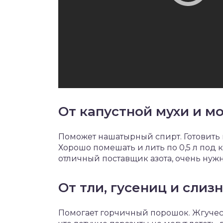
От капустной мухи и м
Поможет нашатырный спирт. Готовить нуж
Хорошо помешать и лить по 0,5 л под 
отличный поставщик азота, очень нужн
От тли, гусениц и слиз
Помогает горчичный порошок. Жгучест