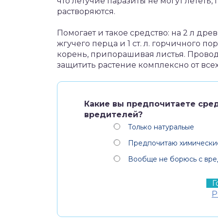
что летучие паразиты не могут лететь, 
растворяются.
Помогает и такое средство: на 2 л древес
жгучего перца и 1 ст. л. горчичного п
корень, припорашивая листья. Провод
защитить растение комплексно от всех
Какие вы предпочитаете сре
вредителей?
Только натуральые
Предпочитаю химически
Вообще не борюсь с вр
Р