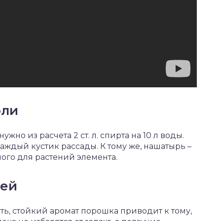
оли
но из расчета 2 ст. л. спирта на 10 л воды.
каждый кустик рассады. К тому же, нашатырь –
ого для растений элемента.
ней
ь, стойкий аромат порошка приводит к тому,