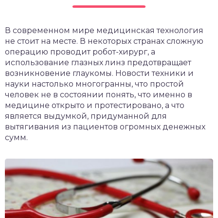
чет крыши и кровли
П
В современном мире медицинская технология
онт и уход
не стоит на месте. В некоторых странах сложную
катурка
операцию проводит робот-хирург, а
использование глазных линз предотвращает
возникновение глаукомы. Новости техники и
науки настолько многогранны, что простой
человек не в состоянии понять, что именно в
медицине открыто и протестировано, а что
является выдумкой, придуманной для
вытягивания из пациентов огромных денежных
сумм.