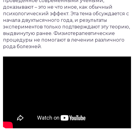
проведенное современными учеными,
доказывают – это не что иное, как обычный
психологический эффект. Эта тема обсуждается с
начала двухтысячного года, и результаты
экспериментов только подтверждают эту теорию,
выдвинутую ранее. Физиотерапевтические
процедуры не помогают в лечении различного
рода болезней.