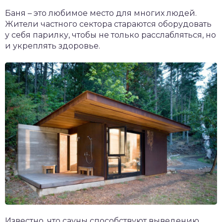
чет крыши и кровли
Баня – это любимое место для многих людей.
П
Жители частного сектора стараются оборудовать
онт и уход
у себя парилку, чтобы не только расслабляться, но
и укреплять здоровье.
катурка
Известно, что сауны способствуют выведению