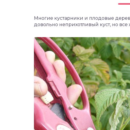
чет крыши и кровли
П
Многие кустарники и плодовые дерев
онт и уход
довольно неприхотливый куст, но все ж
катурка