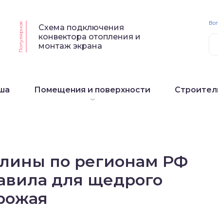
Воп
Популярное
Схема подключения
конвектора отопления и
монтаж экрана
ша
Помещения и поверхности
Строител
алины по регионам РФ
авила для щедрого
рожая