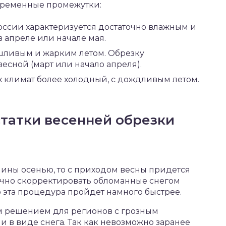
 временные промежутки:
оссии характеризуется достаточно влажным и
в апреле или начале мая.
ушливым и жарким летом. Обрезку
сной (март или начало апреля).
х климат более холодный, с дождливым летом.
татки весенней обрезки
лины осенью, то с приходом весны придется
вочно скорректировать обломанные снегом
 эта процедура пройдет намного быстрее.
м решением для регионов с грозным
 в виде снега. Так как невозможно заранее