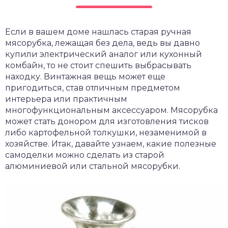
чет крыши и кровли
П
Если в вашем доме нашлась старая ручная
онт и уход
мясорубка, лежащая без дела, ведь вы давно
катурка
купили электрический аналог или кухонный
комбайн, то не стоит спешить выбрасывать
находку. Винтажная вещь может еще
пригодиться, став отличным предметом
интерьера или практичным
многофункциональным аксессуаром. Мясорубка
может стать донором для изготовления тисков
либо картофельной толкушки, незаменимой в
хозяйстве. Итак, давайте узнаем, какие полезные
самоделки можно сделать из старой
алюминиевой или стальной мясорубки.