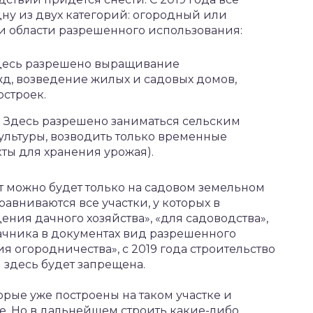
дну из двух категорий: огородный или
 и области разрешенного использования:
Здесь разрешено выращивание
жд, возведение жилых и садовых домов,
остроек.
. Здесь разрешено заниматься сельским
ультуры, возводить только временные
кты для хранения урожая).
 можно будет только на садовом земельном
равниваются все участки, у которых в
ения дачного хозяйства», «для садоводства»,
дачника в документах вид разрешенного
я огородничества», с 2019 года строительство
здесь будет запрещена.
орые уже построены на таком участке и
. Но в дальнейшем строить какие-либо