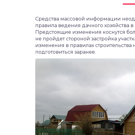
чет крыши и кровли
П
Средства массовой информации неодно
онт и уход
правила ведения дачного хозяйства в
катурка
Предстоящие изменения коснутся бол
не пройдет стороной застройка участк
изменения в правилах строительства 
подготовиться заранее.