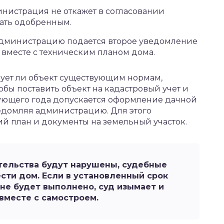
нистрация не откажет в согласовании
тать одобренным.
администрацию подается второе уведомление
о вместе с техническим планом дома.
вует ли объект существующим нормам,
обы поставить объект на кадастровый учет и
дующего года допускается оформление дачной
ведомляя администрацию. Для этого
кий план и документы на земельный участок.
тельства будут нарушены, судебные
ести дом. Если в установленный срок
 не будет выполнено, суд изымает и
вместе с самостроем.