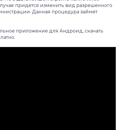
случае придется изменить вид разрешенного
министрации. Данная процедура займет
ильное приложение для Андроид,
скачать
латно.