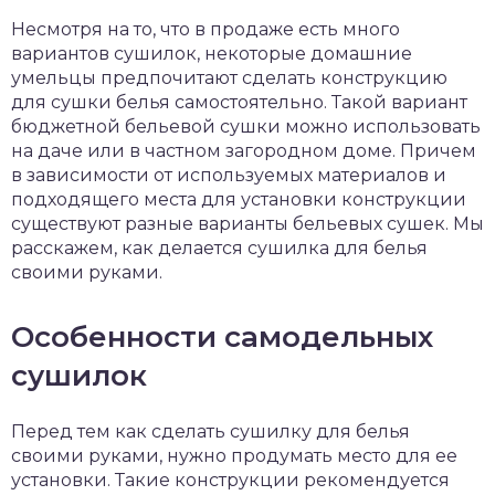
чет крыши и кровли
Несмотря на то, что в продаже есть много
П
вариантов сушилок, некоторые домашние
онт и уход
умельцы предпочитают сделать конструкцию
для сушки белья самостоятельно. Такой вариант
катурка
бюджетной бельевой сушки можно использовать
на даче или в частном загородном доме. Причем
в зависимости от используемых материалов и
подходящего места для установки конструкции
существуют разные варианты бельевых сушек. Мы
расскажем, как делается сушилка для белья
своими руками.
Особенности самодельных
сушилок
Перед тем как сделать сушилку для белья
своими руками, нужно продумать место для ее
установки. Такие конструкции рекомендуется