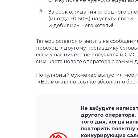
симку пока не нужно, следует вы
За срок ожидания от родного оп
(иногда 20-50%) на услуги связи 
и добились, чего хотели!
Теперь остается ответить на сообщени
переход к другому поставщику сотовых
если у вас ничего не получится и СМС
сим-карта нового оператора с самым
Популярный букмекер выпустил моб
1xBet
можно по ссылке абсолютно бесп
Не забудьте написа
другого оператора. 
того дня, когда на
повторить попытку 
конкурирующих сало