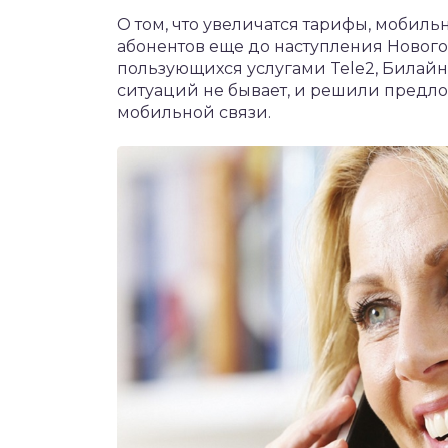
чет крыши и кровли
О том, что увеличатся тарифы, мобил
П
абонентов еще до наступления Нового 
онт и уход
пользующихся услугами Tele2, Билайн,
ситуаций не бывает, и решили предл
катурка
мобильной связи.