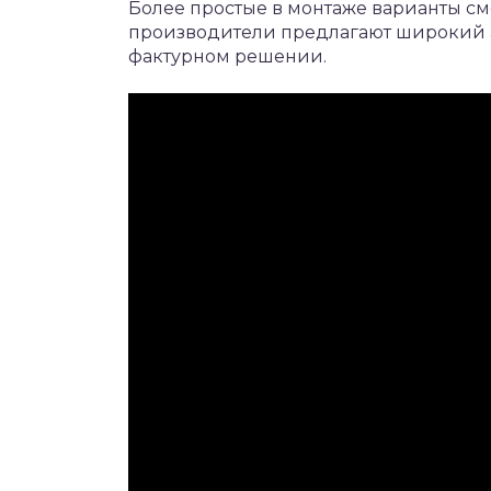
Более простые в монтаже варианты смо
производители предлагают широкий а
фактурном решении.