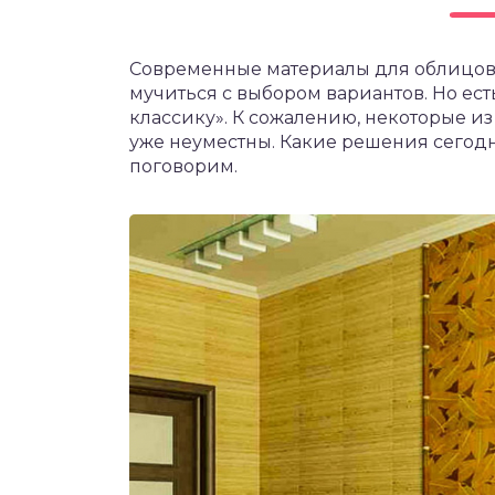
чет крыши и кровли
П
Современные материалы для облицовки
онт и уход
мучиться с выбором вариантов. Но е
катурка
классику». К сожалению, некоторые из
уже неуместны. Какие решения сегодн
поговорим.