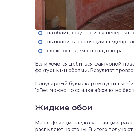
на облицовку тратится невероятн
выполнить настоящий шедевр слож
сложность демонтажа декора.
Если хочется добиться фактурной пов
фактурными обоями. Результат превзо
Популярный букмекер выпустил моб
1xBet
можно по ссылке абсолютно бесп
Жидкие обои
Мелкофракционную субстанцию разног
распыляют на стены. В итоге получаю