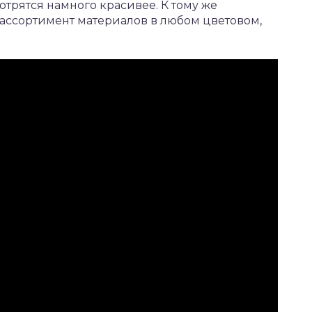
трятся намного красивее. К тому же
ссортимент материалов в любом цветовом,