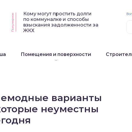
Кому могут простить долги
Воп
Популярное
по коммуналке и способы
взыскания задолженности за
ЖКХ
ша
Помещения и поверхности
Строител
немодные варианты
 которые неуместны
егодня