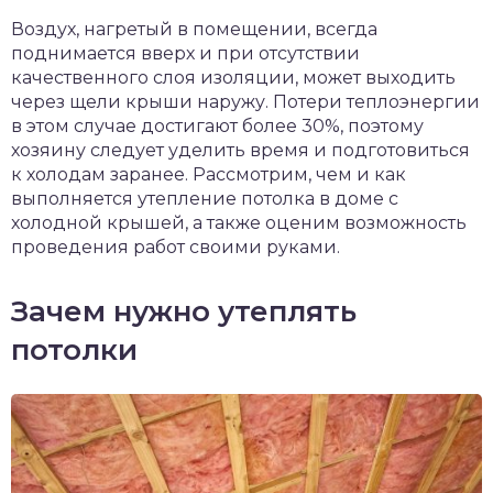
чет крыши и кровли
Воздух, нагретый в помещении, всегда
П
поднимается вверх и при отсутствии
онт и уход
качественного слоя изоляции, может выходить
через щели крыши наружу. Потери теплоэнергии
катурка
в этом случае достигают более 30%, поэтому
хозяину следует уделить время и подготовиться
к холодам заранее. Рассмотрим, чем и как
выполняется утепление потолка в доме с
холодной крышей, а также оценим возможность
проведения работ своими руками.
Зачем нужно утеплять
потолки