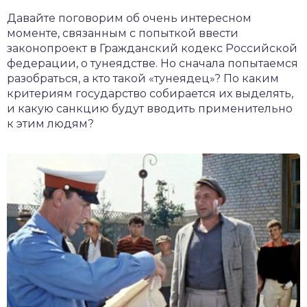
чет крыши и кровли
Давайте поговорим об очень интересном
П
моменте, связанным с попыткой ввести
онт и уход
законопроект в Гражданский кодекс Российской
федерации, о тунеядстве. Но сначала попытаемся
катурка
разобраться, а кто такой «тунеядец»? По каким
критериям государство собирается их выделять,
и какую санкцию будут вводить применительно
к этим людям?