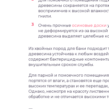
Для помоечного помещения под
древесины сохраняется на протяж
восприимчив к высокой влажност
гнили.
Очень прочные
осиновые доски
не деформируется из-за высокой
древесина выделяет целебные к
Из хвойных пород для бани подходит 
древесина устойчива к любым воздей
содержит бактерицидные компоненты. 
внушительным сроком службы.
Для парной и помоечного помещения 
портятся от влаги, а становятся еще 
высоких температурах и ее перепадах
Однако, несмотря на красоту листвен
обработке и не отличается высокими