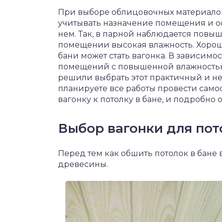
чет крыши и кровли
При выборе облицовочных материалов
П
учитывать назначение помещения и ос
онт и уход
нем. Так, в парной наблюдается повы
помещении высокая влажность. Хорош
катурка
бани может стать вагонка. В зависимо
помещений с повышенной влажностью
решили выбрать этот практичный и не
планируете все работы провести само
вагонку к потолку в бане, и подробн
Выбор вагонки для пот
Перед тем как обшить потолок в бане
древесины.