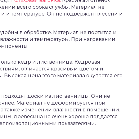
ходит
ольховая вагонка.
Красивый оттенок
ении всего срока службы. Материал не
и и температуре. Он не подвержен плесени и
удобны в обработке. Материал не портится и
 влажности и температуры. При нагревании
омпоненты.
только кедр и лиственница. Кедровая
ствиям, отличается красивым цветом и
Высокая цена этого материала окупается его
подходят доски из лиственницы. Они не
прочнее. Материал не деформируется при
, а также изменении влажности в помещении.
ницы, древесина не очень хорошо поддается
 теплоизоляционными показателями.