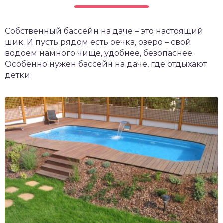
чет крыши и кровли
П
Собственный бассейн на даче – это настоящий
онт и уход
шик. И пусть рядом есть речка, озеро – свой
катурка
водоем намного чище, удобнее, безопаснее.
Особенно нужен бассейн на даче, где отдыхают
детки.