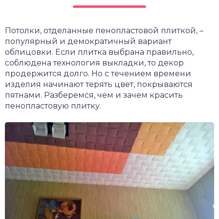
чет крыши и кровли
П
Потолки, отделанные пенопластовой плиткой, –
онт и уход
популярный и демократичный вариант
катурка
облицовки. Если плитка выбрана правильно,
соблюдена технология выкладки, то декор
продержится долго. Но с течением времени
изделия начинают терять цвет, покрываются
пятнами. Разберемся, чем и зачем красить
пенопластовую плитку.