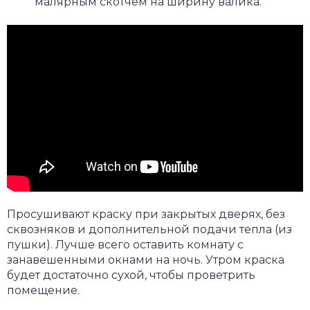
малярным скотчем на ширину валика.
Просушивают краску при закрытых дверях, без
сквозняков и дополнительной подачи тепла (из
пушки). Лучше всего оставить комнату с
занавешенными окнами на ночь. Утром краска
будет достаточно сухой, чтобы проветрить
помещение.