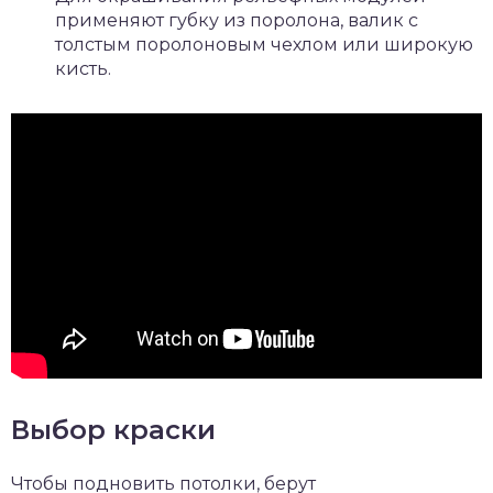
применяют губку из поролона, валик с
толстым поролоновым чехлом или широкую
кисть.
Выбор краски
Чтобы подновить потолки, берут