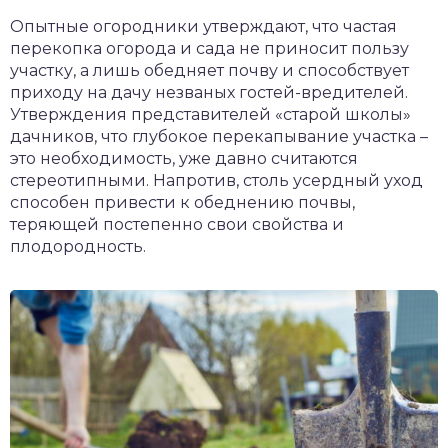
чет крыши и кровли
Опытные огородники утверждают, что частая
П
перекопка огорода и сада не приносит пользу
онт и уход
участку, а лишь обедняет почву и способствует
приходу на дачу незваных гостей-вредителей.
катурка
Утверждения представителей «старой школы»
дачников, что глубокое перекапывание участка –
это необходимость, уже давно считаются
стереотипными. Напротив, столь усердный уход
способен привести к обеднению почвы,
теряющей постепенно свои свойства и
плодородность.