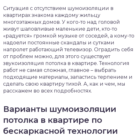
чет крыши и кровли
Ситуация с отсутствием шумоизоляции в
П
квартирах знакома каждому жильцу
онт и уход
многоэтажных домов. У кого-то над головой
живут шаловливые маленькие дети, кто-то
катурка
«радуется» громкой музыке от соседей, а кому-то
надоели постоянные скандалы и сутками
напролет работающий телевизор. Оградить себя
от проблем можно, для этого существует
звукоизоляция потолка в квартире. Технология
работ не самая сложная, главное – выбрать
подходящие материалы, запастись терпением и
сделать свою квартиру тихой. А, как и чем, мы
расскажем во всех подробностях.
Варианты шумоизоляции
потолка в квартире по
бескаркасной технологии