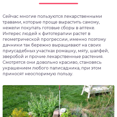
чет крыши и кровли
П
Сейчас многие пользуются лекарственными
онт и уход
травами, которые проще вырастить самому,
катурка
нежели покупать готовые сборы в аптеке.
Интерес людей к фитотерапии растет в
геометрической прогрессии, именно поэтому
дачники так бережно выращивают на своих
приусадебных участках ромашку, мяту, шалфей,
зверобой и прочие лекарственные растения.
Смотрятся они довольно красиво, становясь
украшением любого палисадника, при этом
приносят неоспоримую пользу.