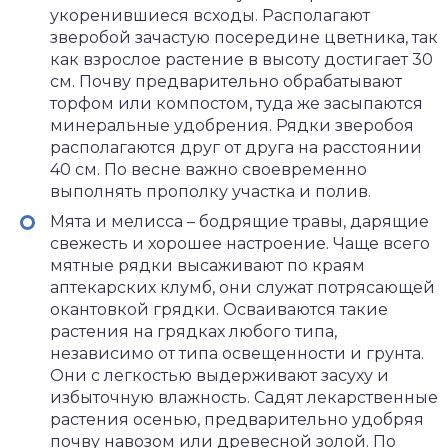
укоренившиеся всходы. Располагают
зверобой зачастую посередине цветника, так
как взрослое растение в высоту достигает 30
см. Почву предварительно обрабатывают
торфом или компостом, туда же засыпаются
минеральные удобрения. Рядки зверобоя
располагаются друг от друга на расстоянии
40 см. По весне важно своевременно
выполнять прополку участка и полив.
Мята и мелисса – бодрящие травы, дарящие
свежесть и хорошее настроение. Чаще всего
мятные рядки высаживают по краям
аптекарских клумб, они служат потрясающей
окантовкой грядки. Осваиваются такие
растения на грядках любого типа,
независимо от типа освещенности и грунта.
Они с легкостью выдерживают засуху и
избыточную влажность. Садят лекарственные
растения осенью, предварительно удобряя
почву навозом или древесной золой. По