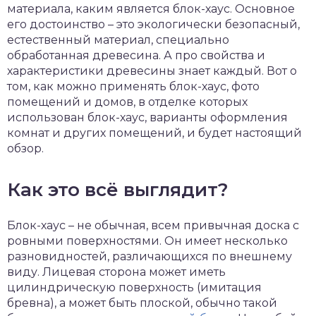
материала, каким является блок-хаус. Основное
чет крыши и кровли
его достоинство – это экологически безопасный,
П
естественный материал, специально
онт и уход
обработанная древесина. А про свойства и
катурка
характеристики древесины знает каждый. Вот о
том, как можно применять блок-хаус, фото
помещений и домов, в отделке которых
использован блок-хаус, варианты оформления
комнат и других помещений, и будет настоящий
обзор.
Как это всё выглядит?
Блок-хаус – не обычная, всем привычная доска с
ровными поверхностями. Он имеет несколько
разновидностей, различающихся по внешнему
виду. Лицевая сторона может иметь
цилиндрическую поверхность (имитация
бревна), а может быть плоской, обычно такой