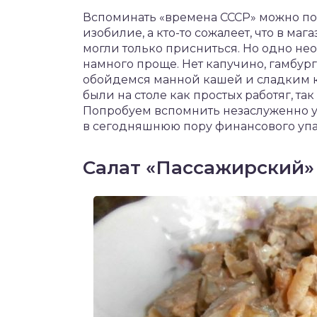
чет крыши и кровли
Вспоминать «времена СССР» можно по-
П
изобилие, а кто-то сожалеет, что в м
онт и уход
могли только присниться. Но одно нео
намного проще. Нет капучино, гамбург
катурка
обойдемся манной кашей и сладким ка
были на столе как простых работяг, так
Попробуем вспомнить незаслуженно у
в сегодняшнюю пору финансового упа
Салат «Пассажирский»