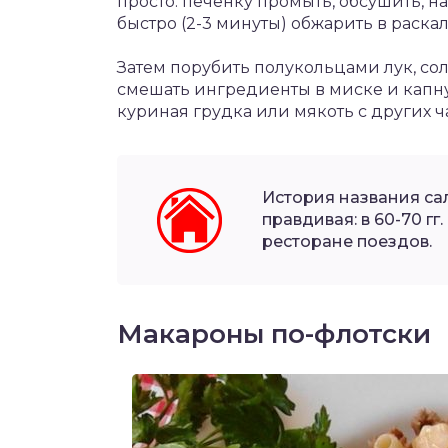
просто: печенку промыть, обсушить, 
быстро (2-3 минуты) обжарить в раска
Затем порубить полукольцами лук, со
смешать ингредиенты в миске и капну
куриная грудка или мякоть с других ч
История названия са
правдивая: в 60-70 г
ресторане поездов.
Макароны по-флотски