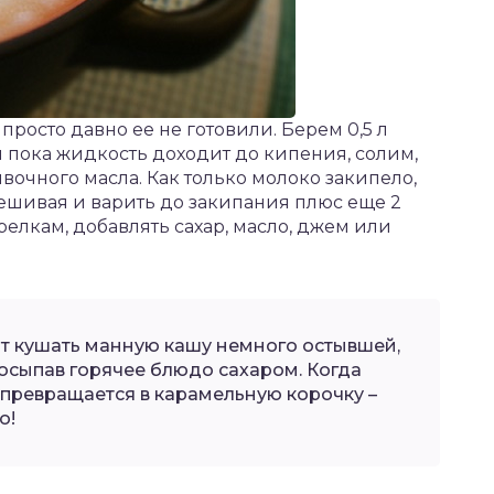
росто давно ее не готовили. Берем 0,5 л
 и пока жидкость доходит до кипения, солим,
вочного масла. Как только молоко закипело,
омешивая и варить до закипания плюс еще 2
релкам, добавлять сахар, масло, джем или
т кушать манную кашу немного остывшей,
осыпав горячее блюдо сахаром. Когда
 превращается в карамельную корочку –
о!