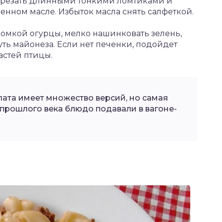
нарезать длинными тонкими ломтиками и
ленном масле. Избыток масла снять салфеткой.
ломкой огурцы, мелко нашинковать зелень,
ть майонеза. Если нет печенки, подойдет
астей птицы.
лата имеет множество версий, но самая
г. прошлого века блюдо подавали в вагоне-