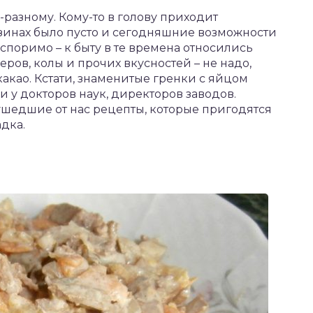
разному. Кому-то в голову приходит
агазинах было пусто и сегодняшние возможности
споримо – к быту в те времена относились
еров, колы и прочих вкусностей – не надо,
као. Кстати, знаменитые гренки с яйцом
 и у докторов наук, директоров заводов.
шедшие от нас рецепты, которые пригодятся
дка.