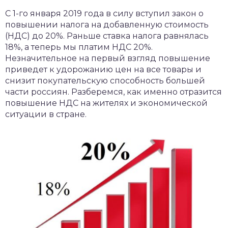
чет крыши и кровли
С 1-го января 2019 года в силу вступил закон о
П
повышении налога на добавленную стоимость
онт и уход
(НДС) до 20%. Раньше ставка налога равнялась
18%, а теперь мы платим НДС 20%.
катурка
Незначительное на первый взгляд повышение
приведет к удорожанию цен на все товары и
снизит покупательскую способность большей
части россиян. Разберемся, как именно отразится
повышение НДС на жителях и экономической
ситуации в стране.