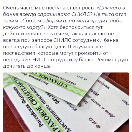
чет крыши и кровли
Очень часто мне поступают вопросы: «
Для чего в
П
банке всегда спрашивают СНИЛС? Не пытаются
онт и уход
таким образом оформить на меня кредит, либо
какую-то карту?
». Хотя беспокоиться тут
катурка
действительно есть о чем, так как далеко не
всегда при запросе СНИЛС сотрудники банка
преследуют благую цель. Я изучила все
последствия, которые могут произойти от
передачи СНИЛС сотруднику банка. Рекомендую
дочитать до конца.