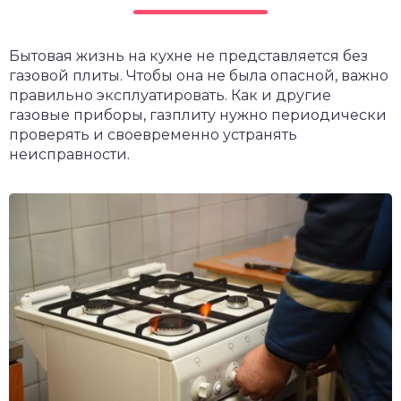
чет крыши и кровли
П
Бытовая жизнь на кухне не представляется без
онт и уход
газовой плиты. Чтобы она не была опасной, важно
катурка
правильно эксплуатировать. Как и другие
газовые приборы, газплиту нужно периодически
проверять и своевременно устранять
неисправности.