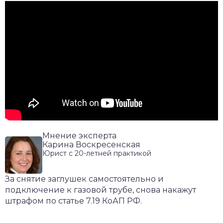
Мнение эксперта
Карина Воскресенская
Юрист с 20-летней практикой
За снятие заглушек самостоятельно и
подключение к газовой трубе, снова накажут
штрафом по статье 7.19 КоАП РФ.