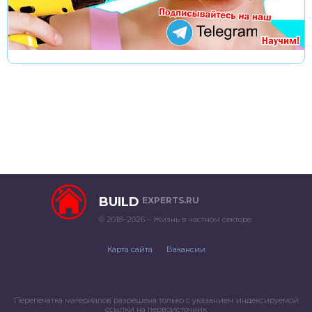
BUILD
EXPERTS.RU
© 2018–2026 – Жизнь в частном секторе
Карта сайта
Вакансии
Перепечатка материалов разрешена только с указанием индексируемой
ссылки на первоисточник