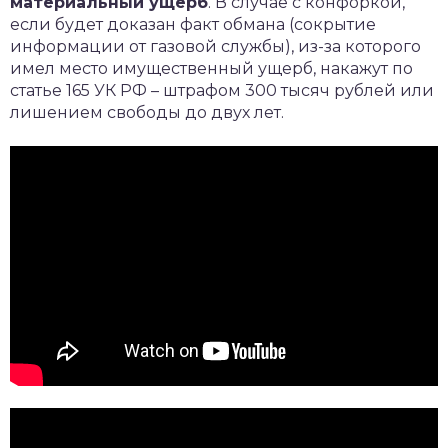
материальный ущерб
. В случае с конфоркой,
если будет доказан факт обмана (сокрытие
информации от газовой службы), из-за которого
имел место имущественный ущерб, накажут по
статье 165 УК РФ – штрафом 300 тысяч рублей или
лишением свободы до двух лет.