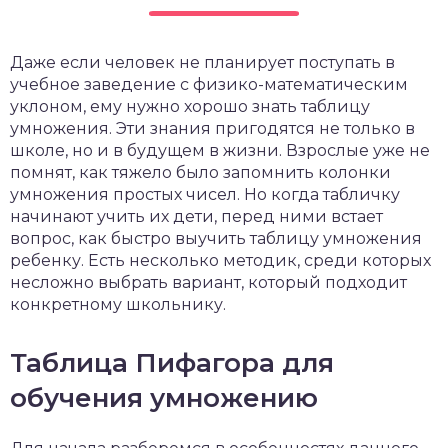
чет крыши и кровли
П
Даже если человек не планирует поступать в
онт и уход
учебное заведение с физико-математическим
катурка
уклоном, ему нужно хорошо знать таблицу
умножения. Эти знания пригодятся не только в
школе, но и в будущем в жизни. Взрослые уже не
помнят, как тяжело было запомнить колонки
умножения простых чисел. Но когда табличку
начинают учить их дети, перед ними встает
вопрос, как быстро выучить таблицу умножения
ребенку. Есть несколько методик, среди которых
несложно выбрать вариант, который подходит
конкретному школьнику.
Таблица Пифагора для
обучения умножению