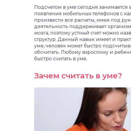
чет крыши и кровли
Подсчетом в уме сегодня занимается 
П
появления мобильных телефонов с ка
онт и уход
произвести все расчеты, имея под рук
деятельность поддерживает организм 
катурка
мозга, поэтому устный счет можно на
структур. Данный навык имеет и прак
уме, человек может быстро подсчитыва
обсчитать. Любому взрослому и ребен
быстро считать в уме.
Зачем считать в уме?