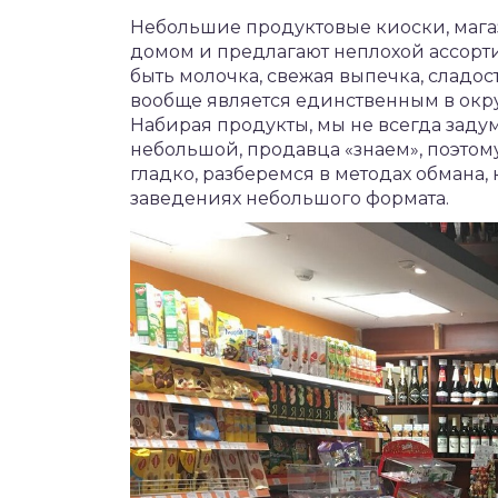
чет крыши и кровли
Небольшие продуктовые киоски, мага
П
домом и предлагают неплохой ассорт
онт и уход
быть молочка, свежая выпечка, сладос
вообще является единственным в окру
катурка
Набирая продукты, мы не всегда задум
небольшой, продавца «знаем», поэтому
гладко, разберемся в методах обмана,
заведениях небольшого формата.