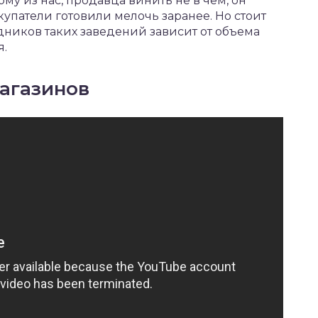
му из нас, продавца винить не в чем, он
купатели готовили мелочь заранее. Но стоит
удников таких заведений зависит от объема
я.
агазинов