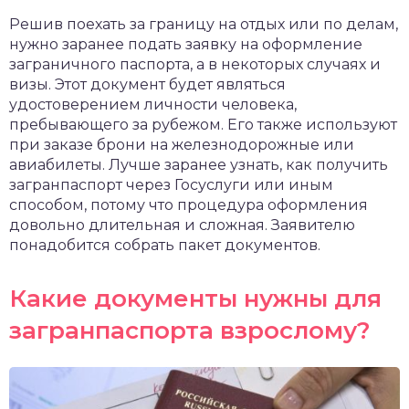
чет крыши и кровли
Решив поехать за границу на отдых или по делам,
П
нужно заранее подать заявку на оформление
онт и уход
заграничного паспорта, а в некоторых случаях и
визы. Этот документ будет являться
катурка
удостоверением личности человека,
пребывающего за рубежом. Его также используют
при заказе брони на железнодорожные или
авиабилеты. Лучше заранее узнать, как получить
загранпаспорт через Госуслуги или иным
способом, потому что процедура оформления
довольно длительная и сложная. Заявителю
понадобится собрать пакет документов.
Какие документы нужны для
загранпаспорта взрослому?