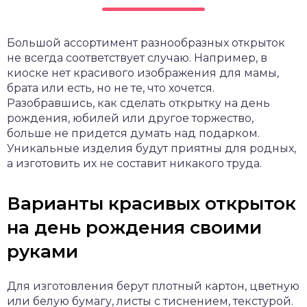
чет крыши и кровли
П
Большой ассортимент разнообразных открыток
онт и уход
не всегда соответствует случаю. Например, в
катурка
киоске нет красивого изображения для мамы,
брата или есть, но не те, что хочется.
Разобравшись, как сделать открытку на день
рождения, юбилей или другое торжество,
больше не придется думать над подарком.
Уникальные изделия будут приятны для родных,
а изготовить их не составит никакого труда.
Варианты красивых открыток
на день рождения своими
руками
Для изготовления берут плотный картон, цветную
или белую бумагу, листы с тиснением, текстурой.