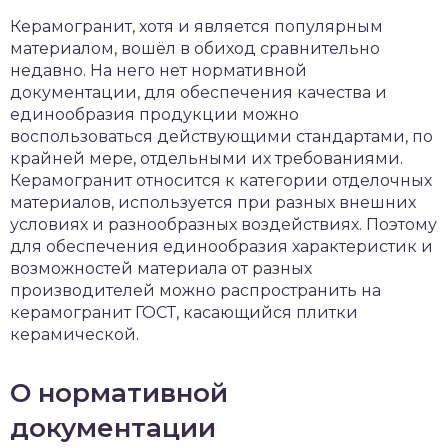
чет крыши и кровли
Керамогранит, хотя и является популярным
П
материалом, вошёл в обиход сравнительно
онт и уход
недавно. На него нет нормативной
документации, для обеспечения качества и
катурка
единообразия продукции можно
воспользоваться действующими стандартами, по
крайней мере, отдельными их требованиями.
Керамогранит относится к категории отделочных
материалов, используется при разных внешних
условиях и разнообразных воздействиях. Поэтому
для обеспечения единообразия характеристик и
возможностей материала от разных
производителей можно распространить на
керамогранит ГОСТ, касающийся плитки
керамической.
О нормативной
документации