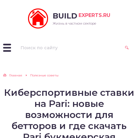
BUILD
EXPERTS.RU
 / Дача
ды крыш
ная и туалет
к-хаус
опление
Жизнь в частном секторе
 / Огород
осточная система
струменты
онка
щество
полнительные и
ня
мень
борные элементы
Х
жия и балкон
амическая плитка
репица
Главная
Полезные советы
ономика
нные стеклопакеты и
рпич
Киберспортивные ставки
аллическая кровля
екление
а
М
на Pari: новые
кая кровля
лы
возможности для
ихология
щие сведения о
щие сведения о
толки
оительных материалах
бетторов и где скачать
вельных материалах
оскопы и
Pari букмекерская
едсказания
ены
йдинг