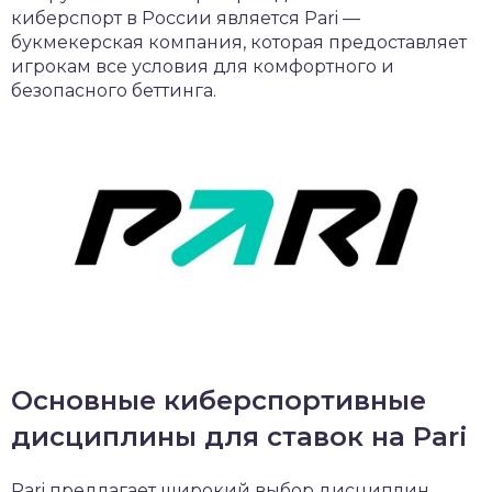
киберспорт в России является Pari —
букмекерская компания, которая предоставляет
игрокам все условия для комфортного и
безопасного беттинга.
Основные киберспортивные
дисциплины для ставок на Pari
Pari предлагает широкий выбор дисциплин,