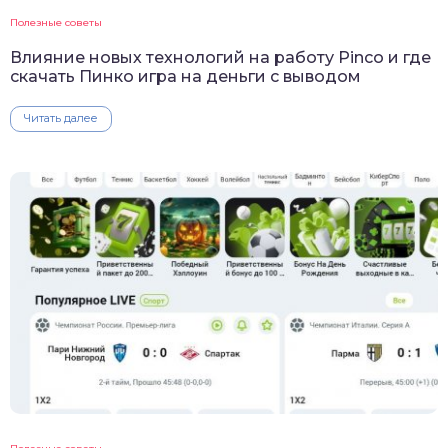
Полезные советы
Влияние новых технологий на работу Pinco и где
скачать Пинко игра на деньги с выводом
Читать далее