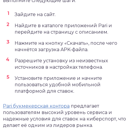
выполните следующие шаги:
Зайдите на сайт.
Найдите в каталоге приложений Pari и
перейдите на страницу с описанием.
Нажмите на кнопку «Скачать», после чего
начнётся загрузка APK-файла.
Разрешите установку из неизвестных
источников в настройках телефона.
Установите приложение и начните
пользоваться удобной мобильной
платформой для ставок.
Pari букмекерская контора
предлагает
пользователям высокий уровень сервиса и
надежные условия для ставок на киберспорт, что
делает её одним из лидеров рынка.