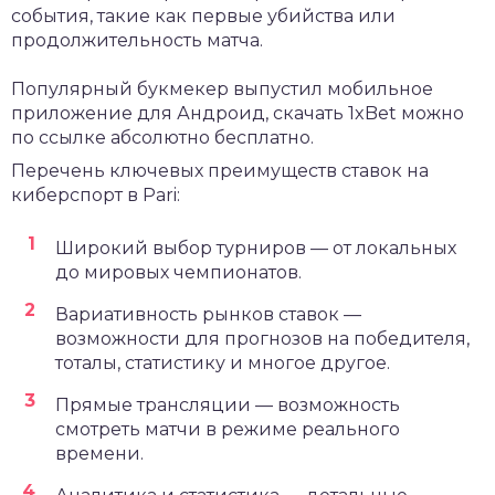
события, такие как первые убийства или
продолжительность матча.
Популярный букмекер выпустил мобильное
приложение для Андроид,
скачать 1xBet
можно
по ссылке абсолютно бесплатно.
Перечень ключевых преимуществ ставок на
киберспорт в Pari:
Широкий выбор турниров — от локальных
до мировых чемпионатов.
Вариативность рынков ставок —
возможности для прогнозов на победителя,
тоталы, статистику и многое другое.
Прямые трансляции — возможность
смотреть матчи в режиме реального
времени.