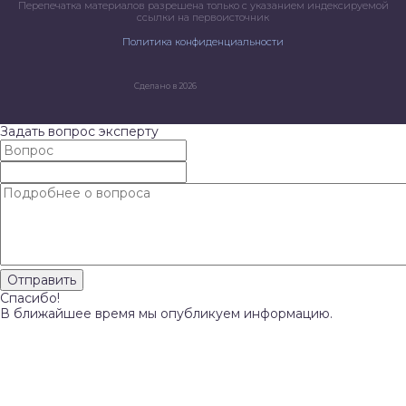
Перепечатка материалов разрешена только с указанием индексируемой
ссылки на первоисточник
Политика конфиденциальности
Сделано в 2026
Задать вопрос эксперту
Спасибо!
В ближайшее время мы опубликуем информацию.