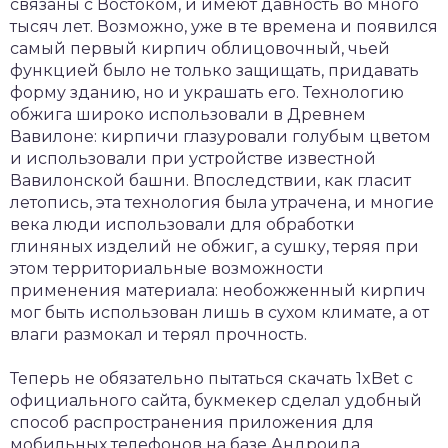
связаны с Востоком, и имеют давность во много
тысяч лет. Возможно, уже в те времена и появился
самый первый кирпич облицовочный, чьей
функцией было не только защищать, придавать
форму зданию, но и украшать его. Технологию
обжига широко использовали в Древнем
Вавилоне: кирпичи глазуровали голубым цветом
и использовали при устройстве известной
Вавилонской башни. Впоследствии, как гласит
летопись, эта технология была утрачена, и многие
века люди использовали для обработки
глиняных изделий не обжиг, а сушку, теряя при
этом территориальные возможности
применения материала: необожженный кирпич
мог быть использован лишь в сухом климате, а от
влаги размокал и терял прочность.
Теперь не обязательно пытаться
скачать 1xBet с
официального сайта
, букмекер сделал удобный
способ распространения приложения для
мобильных телефонов на базе Андроида,