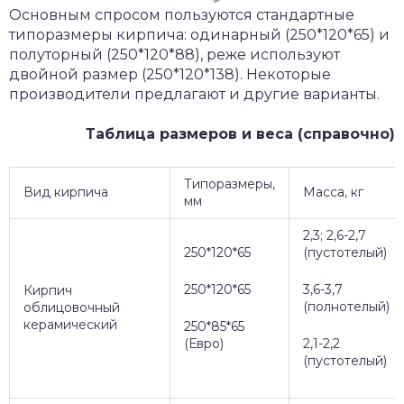
Основным спросом пользуются стандартные
типоразмеры кирпича: одинарный (250*120*65) и
полуторный (250*120*88), реже используют
двойной размер (250*120*138). Некоторые
производители предлагают и другие варианты.
Таблица размеров и веса (справочно)
Типоразмеры,
Вид кирпича
Масса, кг
мм
2,3; 2,6-2,7
250*120*65
(пустотелый)
250*120*65
3,6-3,7
Кирпич
(полнотелый)
облицовочный
керамический
250*85*65
(Евро)
2,1-2,2
(пустотелый)