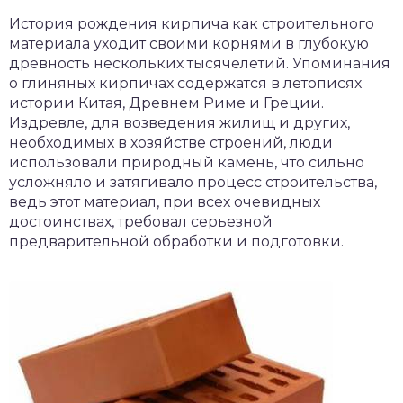
чет крыши и кровли
История рождения кирпича как строительного
П
материала уходит своими корнями в глубокую
онт и уход
древность нескольких тысячелетий. Упоминания
о глиняных кирпичах содержатся в летописях
катурка
истории Китая, Древнем Риме и Греции.
Издревле, для возведения жилищ и других,
необходимых в хозяйстве строений, люди
использовали природный камень, что сильно
усложняло и затягивало процесс строительства,
ведь этот материал, при всех очевидных
достоинствах, требовал серьезной
предварительной обработки и подготовки.