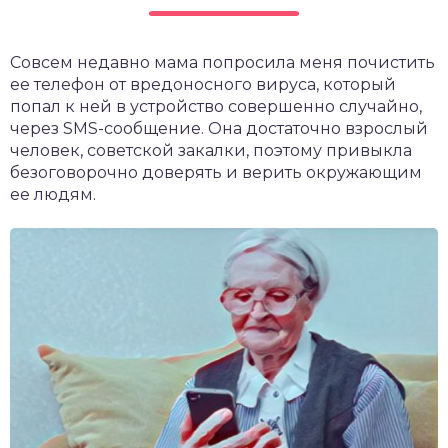
чет крыши и кровли
П
Совсем недавно мама попросила меня почистить
онт и уход
ее телефон от вредоносного вируса, который
катурка
попал к ней в устройство совершенно случайно,
через SMS-сообщение. Она достаточно взрослый
человек, советской закалки, поэтому привыкла
безоговорочно доверять и верить окружающим
ее людям.