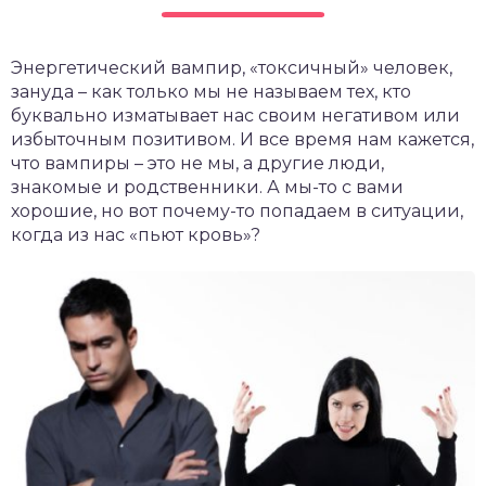
чет крыши и кровли
П
Энергетический вампир, «токсичный» человек,
онт и уход
зануда – как только мы не называем тех, кто
катурка
буквально изматывает нас своим негативом или
избыточным позитивом. И все время нам кажется,
что вампиры – это не мы, а другие люди,
знакомые и родственники. А мы-то с вами
хорошие, но вот почему-то попадаем в ситуации,
когда из нас «пьют кровь»?