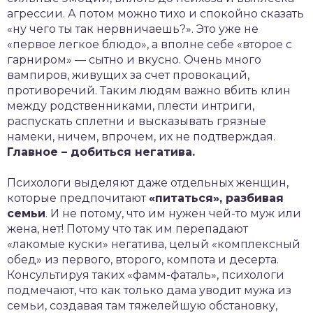
агрессии. А потом можно тихо и спокойно сказать
«ну чего ты так нервничаешь?». Это уже не
«первое легкое блюдо», а вполне себе «второе с
гарниром» — сытно и вкусно. Очень много
вампиров, живущих за счет провокаций,
противоречий. Таким людям важно вбить клин
между родственниками, плести интриги,
распускать сплетни и высказывать грязные
намеки, ничем, впрочем, их не подтверждая.
Главное – добиться негатива.
Психологи выделяют даже отдельных женщин,
которые предпочитают
«питаться», разбивая
семьи
. И не потому, что им нужен чей-то муж или
жена, нет! Потому что так им перепадают
«лакомые куски» негатива, целый «комплексный
обед» из первого, второго, компота и десерта.
Консультируя таких «фамм-фаталь», психологи
подмечают, что как только дама уводит мужа из
семьи, создавая там тяжелейшую обстановку,