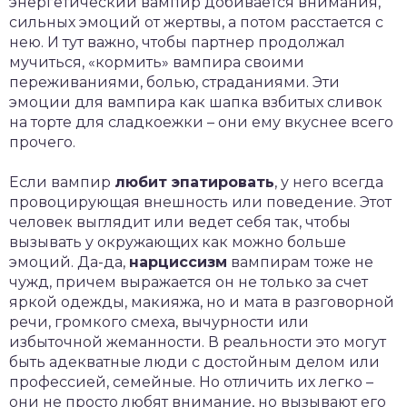
энергетический вампир добивается внимания,
сильных эмоций от жертвы, а потом расстается с
нею. И тут важно, чтобы партнер продолжал
мучиться, «кормить» вампира своими
переживаниями, болью, страданиями. Эти
эмоции для вампира как шапка взбитых сливок
на торте для сладкоежки – они ему вкуснее всего
прочего.
Если вампир
любит эпатировать
, у него всегда
провоцирующая внешность или поведение. Этот
человек выглядит или ведет себя так, чтобы
вызывать у окружающих как можно больше
эмоций. Да-да,
нарциссизм
вампирам тоже не
чужд, причем выражается он не только за счет
яркой одежды, макияжа, но и мата в разговорной
речи, громкого смеха, вычурности или
избыточной жеманности. В реальности это могут
быть адекватные люди с достойным делом или
профессией, семейные. Но отличить их легко –
они не просто любят внимание, но вызывают его