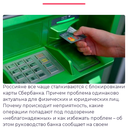
чет крыши и кровли
П
онт и уход
катурка
Россияне все чаще сталкиваются с блокировками
карты Сбербанка. Причем проблема одинаково
актуальна для физических и юридических лиц.
Почему происходит неприятность, какие
операции попадают под подозрение
«неблагонадежных» и как избежать проблем – об
этом руководство банка сообщает на своем