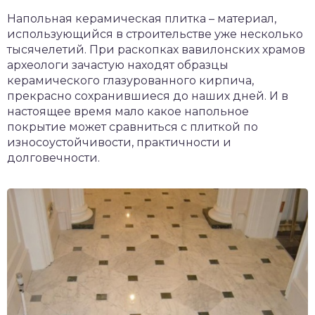
чет крыши и кровли
Напольная керамическая плитка – материал,
П
использующийся в строительстве уже несколько
онт и уход
тысячелетий. При раскопках вавилонских храмов
археологи зачастую находят образцы
катурка
керамического глазурованного кирпича,
прекрасно сохранившиеся до наших дней. И в
настоящее время мало какое напольное
покрытие может сравниться с плиткой по
износоустойчивости, практичности и
долговечности.