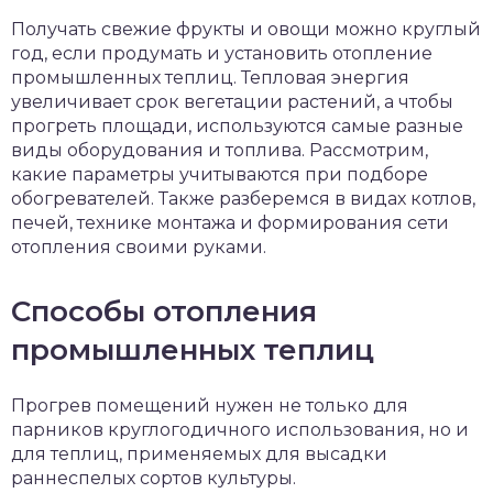
чет крыши и кровли
Получать свежие фрукты и овощи можно круглый
П
год, если продумать и установить отопление
онт и уход
промышленных теплиц. Тепловая энергия
увеличивает срок вегетации растений, а чтобы
катурка
прогреть площади, используются самые разные
виды оборудования и топлива. Рассмотрим,
какие параметры учитываются при подборе
обогревателей. Также разберемся в видах котлов,
печей, технике монтажа и формирования сети
отопления своими руками.
Способы отопления
промышленных теплиц
Прогрев помещений нужен не только для
парников круглогодичного использования, но и
для теплиц, применяемых для высадки
раннеспелых сортов культуры.