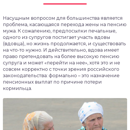
чет крыши и кровли
П
Насущным вопросом для большинства является
онт и уход
проблема, касающаяся перехода жены на пенсию
катурка
мужа. К сожалению, предпосылки печальные,
одного из супругов постигает участь вдовы
(вдовца), но жизнь продолжается, и существовать
на что-то нужно. И действительно, вдова имеет
право претендовать на более высокую пенсию
супруга и может «перейти на нее», хотя это и не
совсем корректно с точки зрения российского
законодательства: формально – это назначение
пенсионных выплат по причине потери
кормильца.