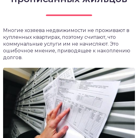
чет крыши и кровли
П
онт и уход
катурка
Многие хозяева недвижимости не проживают в
купленных квартирах, поэтому считают, что
коммунальные услуги им не начисляют. Это
ошибочное мнение, приводящее к накоплению
долгов.