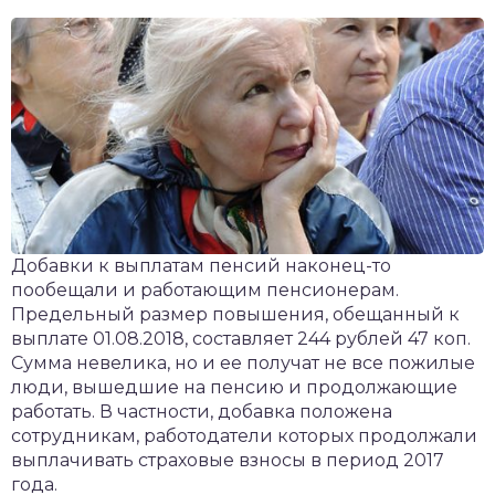
чет крыши и кровли
П
онт и уход
катурка
Добавки к выплатам пенсий наконец-то
пообещали и работающим пенсионерам.
Предельный размер повышения, обещанный к
выплате 01.08.2018, составляет 244 рублей 47 коп.
Сумма невелика, но и ее получат не все пожилые
люди, вышедшие на пенсию и продолжающие
работать. В частности, добавка положена
сотрудникам, работодатели которых продолжали
выплачивать страховые взносы в период 2017
года.