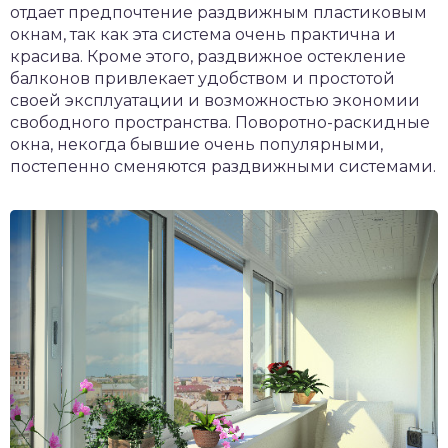
отдает предпочтение раздвижным пластиковым
чет крыши и кровли
окнам, так как эта система очень практична и
П
красива. Кроме этого, раздвижное остекление
онт и уход
балконов привлекает удобством и простотой
катурка
своей эксплуатации и возможностью экономии
свободного пространства. Поворотно-раскидные
окна, некогда бывшие очень популярными,
постепенно сменяются раздвижными системами.