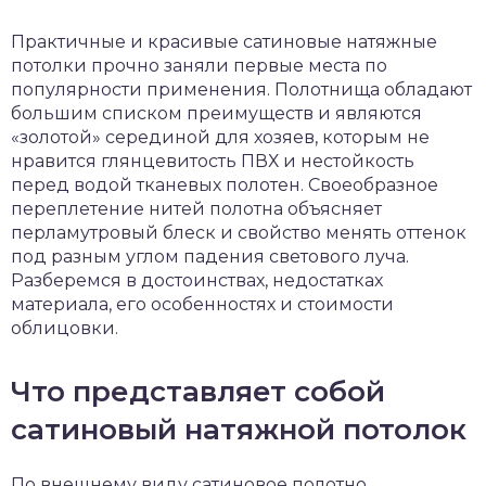
чет крыши и кровли
Практичные и красивые сатиновые натяжные
П
потолки прочно заняли первые места по
онт и уход
популярности применения. Полотнища обладают
катурка
большим списком преимуществ и являются
«золотой» серединой для хозяев, которым не
нравится глянцевитость ПВХ и нестойкость
перед водой тканевых полотен. Своеобразное
переплетение нитей полотна объясняет
перламутровый блеск и свойство менять оттенок
под разным углом падения светового луча.
Разберемся в достоинствах, недостатках
материала, его особенностях и стоимости
облицовки.
Что представляет собой
сатиновый натяжной потолок
По внешнему виду сатиновое полотно