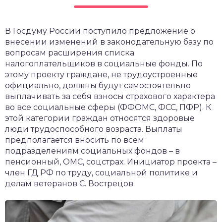
чет крыши и кровли
П
В Госдуму России поступило предложение о
онт и уход
внесении изменений в законодательную базу по
катурка
вопросам расширения списка
налогоплательщиков в социальные фонды. По
этому проекту граждане, не трудоустроенные
официально, должны будут самостоятельно
выплачивать за себя взносы страхового характера
во все социальные сферы (ФФОМС, ФСС, ПФР). К
этой категории граждан относятся здоровые
люди трудоспособного возраста. Выплаты
предполагается вносить по всем
подразделениям социальных фондов – в
пенсионный, ОМС, соцстрах. Инициатор проекта –
член ГД РФ по труду, социальной политике и
делам ветеранов С. Вострецов.