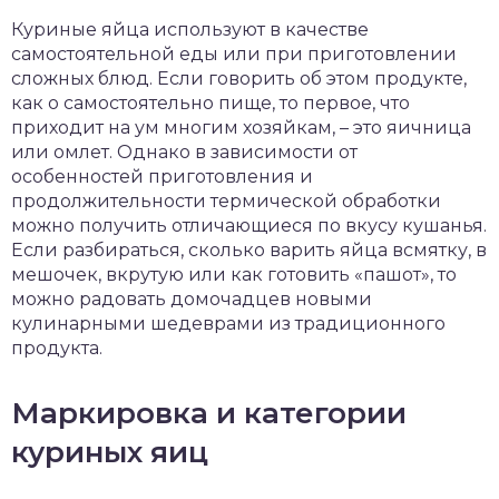
чет крыши и кровли
Куриные яйца используют в качестве
П
самостоятельной еды или при приготовлении
онт и уход
сложных блюд. Если говорить об этом продукте,
как о самостоятельно пище, то первое, что
катурка
приходит на ум многим хозяйкам, – это яичница
или омлет. Однако в зависимости от
особенностей приготовления и
продолжительности термической обработки
можно получить отличающиеся по вкусу кушанья.
Если разбираться, сколько варить яйца всмятку, в
мешочек, вкрутую или как готовить «пашот», то
можно радовать домочадцев новыми
кулинарными шедеврами из традиционного
продукта.
Маркировка и категории
куриных яиц